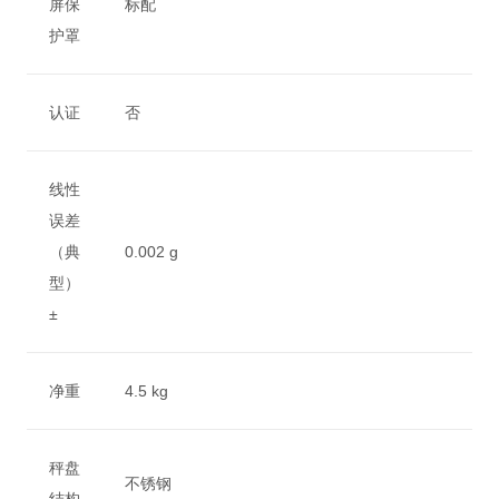
屏保
标配
护罩
认证
否
线性
误差
（典
0.002 g
型）
±
净重
4.5 kg
秤盘
不锈钢