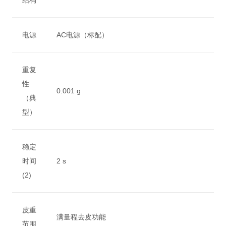
结构
电源
AC电源（标配）
重复
性
0.001 g
（典
型）
稳定
时间
2 s
(2)
皮重
满量程去皮功能
范围