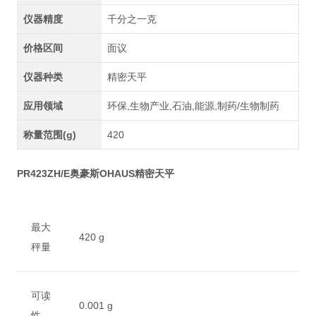
仪器精度
千分之一克
价格区间
面议
仪器种类
精密天平
应用领域
环保,生物产业,石油,能源,制药/生物制药
称量范围(g)
420
PR423ZH/E奥豪斯OHAUS精密天平
最大
420 g
秤量
可读
0.001 g
性