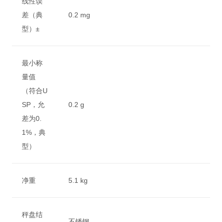
线性误
差（典
0.2 mg
型）±
最小称
量值
（符合U
SP，允
0.2 g
差为0.
1%，典
型）
净重
5.1 kg
秤盘结
不锈钢