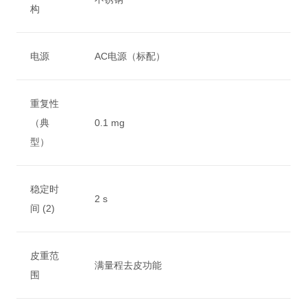
构
电源
AC电源（标配）
重复性
（典
0.1 mg
型）
稳定时
2 s
间 (2)
皮重范
满量程去皮功能
围