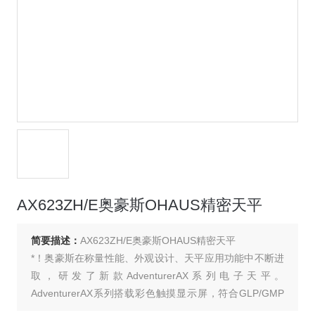
AX623ZH/E奥豪斯OHAUS精密天平
简要描述：
AX623ZH/E奥豪斯OHAUS精密天平
*！奥豪斯在称量性能、外观设计、天平应用功能中不断进
取，研发了新款AdventurerAX系列电子天平。
AdventurerAX系列搭载彩色触摸显示屏，符合GLP/GMP
法规。前置U盘读取接口，整体空间节省的风罩设计，全面