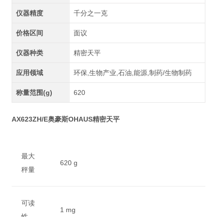
仪器精度
千分之一克
价格区间
面议
仪器种类
精密天平
应用领域
环保,生物产业,石油,能源,制药/生物制药
称量范围(g)
620
AX623ZH/E奥豪斯OHAUS精密天平
最大
620 g
秤量
可读
1 mg
性