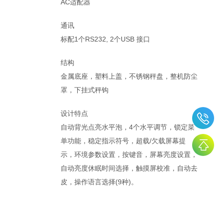
AC适配器
通讯
标配1个RS232, 2个USB 接口
结构
金属底座，塑料上盖，不锈钢秤盘，整机防尘
罩，下挂式秤钩
设计特点
自动背光点亮水平泡，4个水平调节，锁定菜
单功能，稳定指示符号，超载/欠载屏幕提
示，环境参数设置，按键音，屏幕亮度设置，
自动亮度休眠时间选择，触摸屏校准，自动去
皮，操作语言选择(9种)。