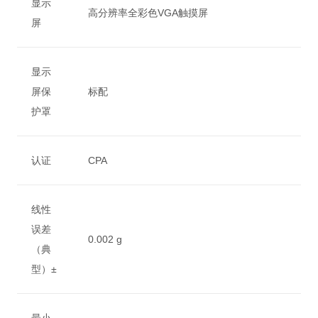
显示
高分辨率全彩色VGA触摸屏
屏
显示
屏保
标配
护罩
认证
CPA
线性
误差
0.002 g
（典
型）±