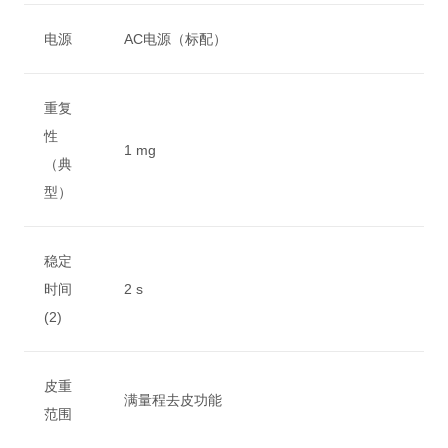
电源
AC电源（标配）
重复
性
1 mg
（典
型）
稳定
时间
2 s
(2)
皮重
满量程去皮功能
范围