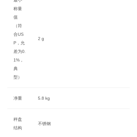
最小
称量
值
（符
合US
2 g
P，允
差为0.
1%，
典
型）
净重
5.8 kg
秤盘
不锈钢
结构