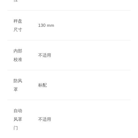
秤盘
130 mm
尺寸
内部
不适用
校准
防风
标配
罩
自动
风罩
不适用
门