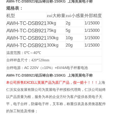
AWH-TC-DSB921铝压铸台称-150KG 上海英展电子称
规格表：
机型
zui大称量
zui小感量
外部精度
AWH-TC-DSB921
30kg
2g
1/15000
AWH-TC-DSB921
75kg
5g
1/15000
AWH-TC-DSB921
150kg
10g
1/15000
AWH-TC-DSB921
300kg
20g
1/15000
0
40
温度范围：
℃
～
℃
台秤秤盘尺寸：420*520mm
AC 220V
10%
+6V/4A
台秤电源：
（±
）
电子秤蓄电池
AWH-TC-DSB921铝压铸台称-150KG 上海英展电子称
本公司所售EXCELL英展产品为原厂产品，假一赔十！！！
上海
仁沃实业发展有限公司为英展电子秤授权代理商，仁沃公司始终
以产品质量为根，服务为本的企业方针为客户提供各类电子天
平，电子台秤，防爆电子秤，叉车称，称重仪表及各类衡器配件
的加工制造及维修；