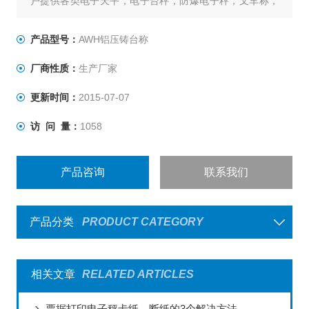
户提供各类电子天平，电子台秤，防爆电子秤，叉车称，
称重仪表及各类衡器配件的加工制造及维修；上海，嘉
兴，昆山，杭州，全国联网服务，不用再为售后烦恼，让
产品型号：
AWH铝压铸台称
您称心如意。
厂商性质：
生产厂家
：郭
更新时间：
2015-07-07
访 问 量：
1058
产品咨询
联系我们
产品分类
PRODUCT CATEGORY
相关文章
RELATED ARTICLES
票据打印电子秤卡纸、断纸的3个解决方法