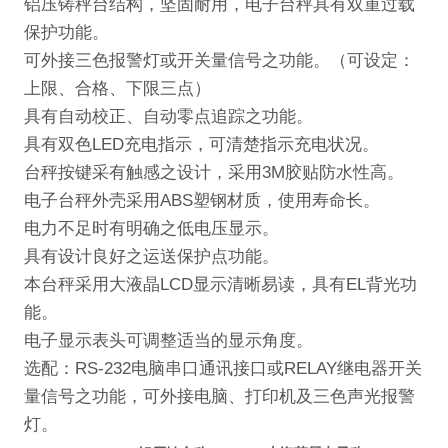
铝压铸秤台结构，坚固耐用，电子台秤具有双重过载
保护功能。
可外接三色报警灯或开关量信号之功能。（可设定：
上限
、合格、下限三点）
具有自动校正、自动零点追踪之功能。
具有双色
LED
充电指示，可清楚指示充电状况。
台秤按键采有触感之设计，采用
3M
胶贴防水性高。
电子台秤外壳采用
ABS
塑钢材质，使用寿命长。
电力不足时有明确之低电压显示。
具有设计良好之运送保护点功能。
本台秤采用大液晶
LCD
显示清晰易读，具有
EL
背光功
能。
电子显示表头可调整适当的显示角度。
选配：
RS-232
电脑串口通讯接口
或
RELAY
继电器开关
量信号
之功能，可外接电脑、打印机及三色声光报警
灯。