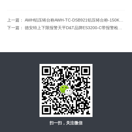
上一篇：
AWH铝压铸台称AWH-TC-DSB921铝压铸台称-150KG 上海英展电子称
下一篇：
德安特上下限报警天平D&T品牌ES3200-C带报警检重电子天平max:3200g/d=0.01g
扫一扫，关注微信