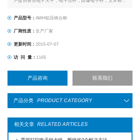
户提供各类电子天平，电子台秤，防爆电子秤，叉车称，
称重仪表及各类衡器配件的加工制造及维修；上海，嘉
兴，昆山，杭州，全国联网服务，不用再为售后烦恼，让
产品型号：
AWH铝压铸台称
您称心如意。
厂商性质：
生产厂家
：郭
更新时间：
2015-07-07
访 问 量：
1165
产品咨询
联系我们
产品分类
PRODUCT CATEGORY
相关文章
RELATED ARTICLES
票据打印电子秤卡纸、断纸的3个解决方法