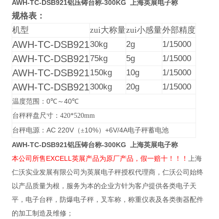
AWH-TC-DSB921铝压铸台称-300KG 上海英展电子称
规格表：
机型
zui大称量
zui小感量
外部精度
AWH-TC-DSB921
30kg
2g
1/15000
AWH-TC-DSB921
75kg
5g
1/15000
AWH-TC-DSB921
150kg
10g
1/15000
AWH-TC-DSB921
300kg
20g
1/15000
0
40
温度范围：
℃
～
℃
台秤秤盘尺寸：420*520mm
AC 220V
10%
+6V/4A
台秤电源：
（±
）
电子秤蓄电池
AWH-TC-DSB921铝压铸台称-300KG 上海英展电子称
本公司所售EXCELL英展产品为原厂产品，假一赔十！！！
上海
仁沃实业发展有限公司为英展电子秤授权代理商，仁沃公司始终
以产品质量为根，服务为本的企业方针为客户提供各类电子天
平，电子台秤，防爆电子秤，叉车称，称重仪表及各类衡器配件
的加工制造及维修；