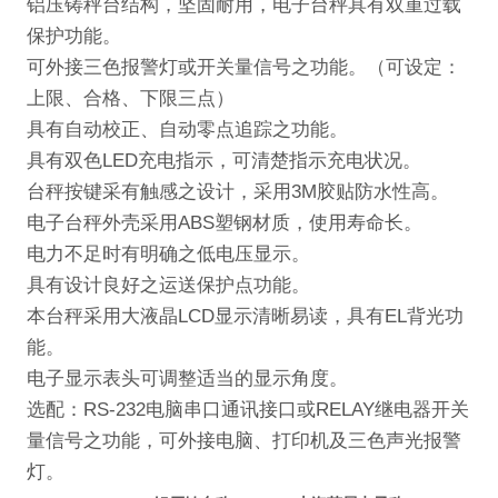
铝压铸秤台结构，坚固耐用，电子台秤具有双重过载
保护功能。
可外接三色报警灯或开关量信号之功能。（可设定：
上限
、合格、下限三点）
具有自动校正、自动零点追踪之功能。
具有双色
LED
充电指示，可清楚指示充电状况。
台秤按键采有触感之设计，采用
3M
胶贴防水性高。
电子台秤外壳采用
ABS
塑钢材质，使用寿命长。
电力不足时有明确之低电压显示。
具有设计良好之运送保护点功能。
本台秤采用大液晶
LCD
显示清晰易读，具有
EL
背光功
能。
电子显示表头可调整适当的显示角度。
选配：
RS-232
电脑串口通讯接口
或
RELAY
继电器开关
量信号
之功能，可外接电脑、打印机及三色声光报警
灯。