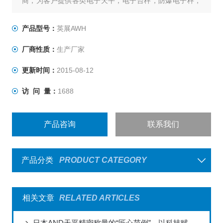
商，为客户提供各类电子天平，电子台秤，防爆电子秤，
叉车称，称重仪表及各类衡器配件的加工制造及维修；上
海，嘉兴，昆山，杭州，苏州，南京，合肥，重庆，北
产品型号：
英展AWH
京，天津，河北全国联网服务，不用再为售后烦恼，让您
厂商性质：
生产厂家
称心如意。
:
更新时间：
2015-08-12
访 问 量：
1688
产品咨询
联系我们
产品分类
PRODUCT CATEGORY
相关文章
RELATED ARTICLES
日本AND天平精密称量的“匠心范例”，以科技赋能全球实验室