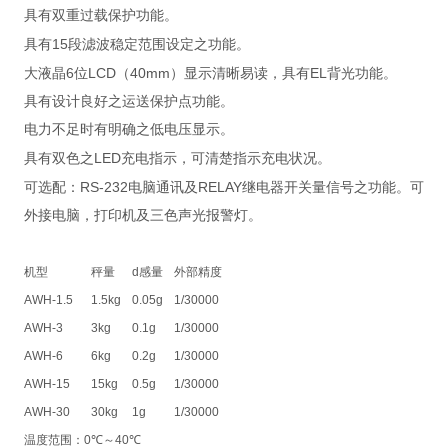
具有双重过载保护功能。
15
具有
段滤波稳定范围设定之功能。
6
LCD
40mm
EL
大液晶
位
（
）显示清晰易读，具有
背光功能。
具有设计良好之运送保护点功能。
电力不足时有明确之低电压显示。
LED
具有双色之
充电指示，可清楚指示充电状况。
RS-232
RELAY
可选配：
电脑通讯及
继电器开关量信号之功能。可
外接电脑，打印机及三色声光报警灯。
机型
秤量
d
感量
外部精度
AWH-1.5
1.5kg
0.05g
1/30000
AWH-3
3kg
0.1g
1/30000
AWH-6
6kg
0.2g
1/30000
AWH-15
15kg
0.5g
1/30000
AWH-30
30kg
1g
1/30000
温度范围：
0
℃
～
40
℃