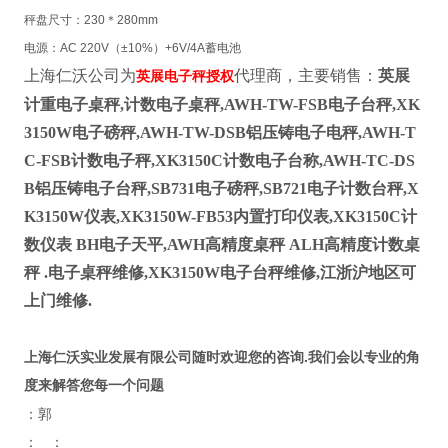
秤盘尺寸：
230
＊
280mm
电源：
AC 220V
（
±
10%
）
+6V/4A
蓄电池
上海仁沃公司为
代理商，主要销售：
英展
英展电子秤授权
计重电子桌秤,计数电子桌秤,AWH-TW-FSB电子台秤,XK
3150W电子磅秤,AWH-TW-DSB铝压铸电子电秤,AWH-T
C-FSB计数电子秤,XK3150C计数电子台称,AWH-TC-DS
B铝压铸电子台秤,SB731电子磅秤,SB721电子计数台秤,X
K3150W仪表,XK3150W-FB53内置打印仪表,XK3150C计
数仪表 BH电子天平,AWH高精度桌秤 ALH高精度计数桌
秤 .电子桌秤维修,XK3150W电子台秤维修,江浙沪地区可
上门维修.
.
上海仁沃实业发展有限公司随时欢迎您的咨询
我们会以专业的角
度来解答您每一个问题
：郭
：
：