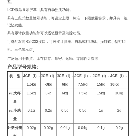
整。
LCD
液晶显示屏幕并具有自动照明功能。
具有三段式数量警示功能，可设定上限，标准，下限数量警示，并具有一组
记忆功能。
具有累计数量功能并可以逐笔显示及消除功能。
可选配双向
RS-232
接口，可外接计算器、自粘式打印机、撞针式小型打印
机、三色警示灯
。
广泛适用于收货、库存储存、邮寄、运输、零部件计数等
产品型号规格
:
JCE
（
I
）
-
JCE
（
I
）
JCE
（
I
）
-
JCE
（
I
）
-
JCE
（
I
）
-
JCE
（
I
）
-
机
型
1.5kg
-3kg
6kg
7.5kg
15kg
30Kg
zui大秤
1.5kg
3kg
6kg
7.5kg
15kg
30kg
量
zui小感
0.1g
0.2g
0.5g
0.5g
1g
2g
量
计数分辨
0.02g
0.02g
0.04g
0.04g
0.1g
0.2g