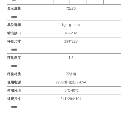
率
显示屏幕
72x30
mm
单位选择
kg
、
g
、
pcs
输出接口
RS-232
秤盘尺寸
294*228
mm
秤盘厚度
1.2
mm
秤盘材质
不锈钢
使用电源
220v/
蓄电池
6v 4.5A
使用环境
-5
℃
-40
℃
外观尺寸
341*294*104
mm