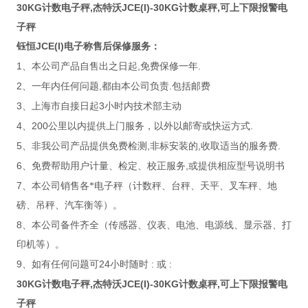
30KG计数电子秤,杰特沃JCE(I)-30KG计数桌秤,可上下限报警电
子秤
JCE(I)
钰恒
电子称售后保修服务：
1
,
.
、本公司产品自售出之日起
免费保修一年
2
,
.
、一年内任何问题
都由本公司负责
包括邮费
3
3
、上海市自接日起
小时内技术部主动
4
200
.
、
公里以内提供上门服务，以外以邮寄或快运方式
5
,
,
.
、非我公司产品提供免费检测
非标安装的
收取适当的服务费
6
,
、免费帮助用户计量、检定、校正服务
或提供相应型号说明书
7
、本公司销售各*电子秤（计数秤、台秤、天平、叉车秤、地
磅、吊秤、汽车衡等）。
8
、本公司备件齐全（传感器、仪表、电池、电源线、显示器、打
印机等）。
9
24
:
:
、如有任何问题可
小时随时
或
30KG计数电子秤,杰特沃JCE(I)-30KG计数桌秤,可上下限报警电
子秤