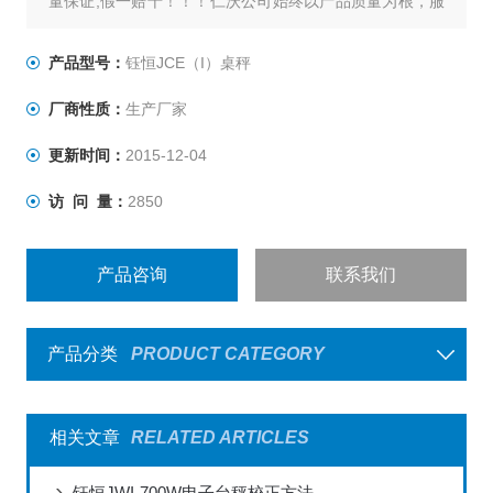
量保证,假一赔十！！！仁沃公司始终以产品质量为根，服
务为本的企业方针为客户提供各类电子天平，电子台秤，
防爆电子秤，叉车称，称重仪表及各类衡器配件的加工制
产品型号：
钰恒JCE（I）桌秤
造及维修.
厂商性质：
生产厂家
更新时间：
2015-12-04
访 问 量：
2850
产品咨询
联系我们
产品分类
PRODUCT CATEGORY
相关文章
RELATED ARTICLES
钰恒JWI-700W电子台秤校正方法