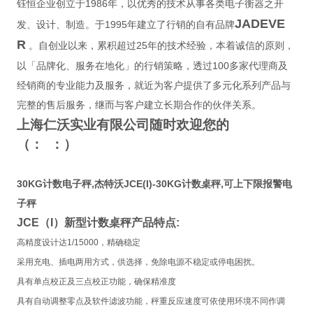
1986
钰恒企业创立于
年，以优秀的技术从事各类电子衡器之开
JADEVE
1995
发、设计、制造。于
年建立了行销的自有品牌
R
25
。自创业以来，累积超过
年的技术经验，本着诚信的原则，
100
以「品牌化、服务在地化」的行销策略，透过
多家代理商及
经销商的专业能力及服务，就近为客户提供了多元化系列产品与
完整的售后服务，继而与客户建立长期合作的伙伴关系。
上海仁沃实业有限公司随时欢迎您的
（
：
：
）
30KG计数电子秤,杰特沃JCE(I)-30KG计数桌秤,可上下限报警电
子秤
JCE
（
I
）新型计数桌秤产品特点
:
高精度设计达
1/15000
，精确稳定
采用充电、插电两用方式，供选择，免除电源不稳定或停电困扰。
具有单点校正及三点校正功能，确保精准度
具有自动调整零点及软件滤波功能，秤重反应速度可依使用环境不同作调