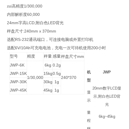
1/300,000
zui高精度
60,000
内部解析度
24mm
LCD,
LED
字高
附白色
背光
:240mm x 370mm
秤盘尺寸
RS-232
选配
通讯端口，可连接电脑或外置打印机
6V/10Ah
200
选配
可充电电池，充电一次可待机使用
小时
型号
精度
秤量
感量
mm
秤盘尺寸
JWP-6K
6kg
0.2g
机
JWP
JWP-15K
15kg
0.5g
1/30,000
240*370
型
JWP-30K
30kg
1g
20mm
数字
LCD
显
JWP-45K
45kg
1g
显
示
,
附白色
LED
背
示
光
量
6kg~45kg
程
秤