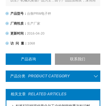
以生产机械式衡器产品为主，由于产品品质精良，深用用
户信赖，行销全台，有口皆碑,台衡秉持“品质服务、永远
*"的信念，不断推出一系列高品质产品，提高生产效益，同
产品型号：
台衡PRW电子秤
时坚持始终如一的承诺，提供*的售前与售后服务，为客户
厂商性质：
生产厂家
创造无限的价值与优势，是您值得信赖的事业伙伴。
更新时间：
2016-04-20
访 问 量：
1068
产品咨询
联系我们
产品分类
PRODUCT CATEGORY
相关文章
RELATED ARTICLES
标签打印秤现代商业与工业的智能称重与标识解决方案