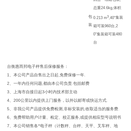
总重
24.6kg,
体积
包
3
0.213 m
,40"
集装
装
箱可装
960
台
,2
0"
集装箱可装
480
台
台衡惠而邦电子秤售后保修服务：
1
,
.
、本公司产品自售出之日起
免费保修一年
2
,
.
、一年内任何问题
都由本公司负责
包括邮费
3
3
、上海市自接日起
小时内技术部主动
4
200
.
、
公里以内提供上门服务，以外以邮寄或快运方式
5
,
,
.
、非我公司产品提供免费检测
非标安装的
收取适当的服务费
6
,
、免费帮助用户计量、检定、校正服务
或提供相应型号说明书
7
、本公司销售各*电子秤（计数秤、台秤、天平、叉车秤、地