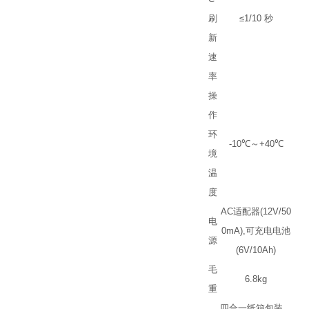
刷
≤
1/10
秒
新
速
率
操
作
环
-10
℃
～
+40
℃
境
温
度
AC
适配器
(12V/50
电
0mA),
可充电电池
源
(6V/10Ah)
毛
6.8kg
重
四合一纸箱包装
,