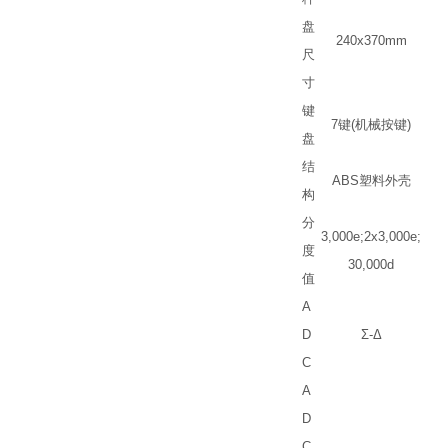
盘
240x370mm
尺
寸
键
7
键
(
机械按键
)
盘
结
ABS
塑料外壳
构
分
3,000e;2x3,000e;
度
30,000d
值
A
D
Σ
-
Δ
C
A
D
C