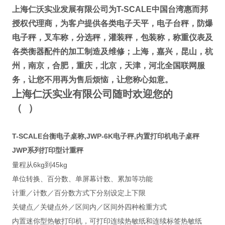
上海仁沃实业发展有限公司为
T-SCALE
中国台湾惠而邦
授权代理商
，为客户提供各类电子天平，电子台秤，防爆
电子秤，叉车称，分选秤，灌装秤，包装称，称重仪表及
各类衡器配件的加工制造及维修；
上海，嘉兴，昆山，杭
州，南京，合肥，重庆，北京，天津，河北全国联网服
务
，让您不用再为售后烦恼，让您称心如意。
上海仁沃实业有限公司随时欢迎您的
（
）
T-SCALE台衡电子桌称,JWP-6K电子秤,内置打印机电子桌秤
JWP
系列打印型计重秤
6kg
45kg
量程从
到
单位转换、百分数、单屏幕计数、累加等功能
计重／计数／百分数方式下分别设定上下限
关键点／关键点外／区间内／区间外四种检重方式
内置迷你型热敏打印机，可打印连续热敏纸和连续标签热敏纸