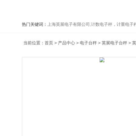
热门关键词：
上海英展电子有限公司,计数电子秤，计重电子秤,称
当前位置：
首页
>
产品中心
>
电子台秤
>
英展电子台秤
> 