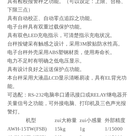
具有检校
报警
秤之功能。（可以设定：
上限
、
合格
、
下限
三点）
具有自动校正、自动零点追踪之功能。
电子台秤具有双重过载保护功能。
具有双色
LED
充电指示，可清楚指示充电状况。
台秤按键采有触感之设计，采用
3M
胶贴防水性高。
电子台秤外壳采用
ABS
塑钢材质，使用寿命长。
电力不足时有明确之低电压显示。
具有设计良好之运送保护点功能。
本台秤采用大液晶
LCD
显示清晰易读，具有
EL
背光功
能。
可
选配：
RS-232
电脑串口通讯接口
或
RELAY
继电器开
关量信号
之功能
，可外接电脑、打印机及三色声光报
警灯。
机型
zui大称量
zui小感量
外部精度
AWH-15TW(FSB)
15kg
1g
1/15000