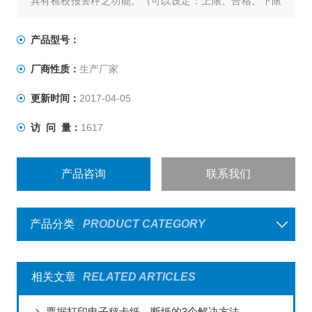
具有检校报警秤之功能。（可以设定：上限、合格、下限
三点）
具有自动校正、自动零点追踪之功能。
产品型号：
电子台秤具有双重过载保护功能。
厂商性质：
生产厂家
具有双色LED充电指示，可清楚指示充电状况。
台秤按键采有触感之设计，采用3M胶贴防水性高。
更新时间：
2017-04-05
访 问 量：
1617
产品咨询
联系我们
产品分类
PRODUCT CATEGORY
相关文章
RELATED ARTICLES
票据打印电子秤卡纸、断纸的3个解决方法