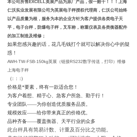
本公司所售EXCELL英展产品为原厂产品，假一赔十！！！
上海
仁沃实业发展有限公司为
英展电子秤授权代理商
，仁沃公司始终
以产品质量为根，服务为本的企业方针为客户提供各类电子天
平，电子台秤，防爆电子秤，叉车称，称重仪表及各类衡器配件
的加工制造及维修；
如果您感
兴趣的话，花几毛钱打个就可以解决你心中的疑
惑！
AWH-TW-FSB-150kg英展（链接RS232数字传送，打印）维修
上海电子秤
（
:
: :
）
价格是*要素，终有一款适合您！
为客户着想、精于心、急客户所急、勤于行！
专业团队——为你创造优质服务品质。
规模效应——给你带来真正的价格优。
品种齐备——覆盖衡器、天平行业的众多
此台秤具有简易计数、计重及百分比之功能。