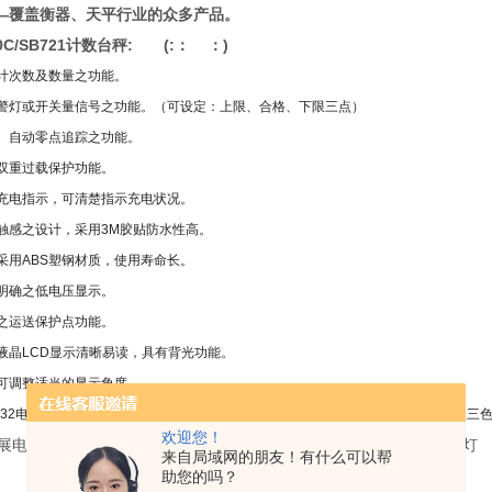
—覆盖
衡器、天平行业的众
多产品
。
0C/SB721计数台秤: (:
：
：
)
计次数及数量之功能。
警灯或开关量信号之功能。（可设定：上限、合格、下限三点）
、自动零点追踪之功能。
双重过载保护功能。
D充电指示，可清楚指示充电状况。
触感之设计，采用3M胶贴防水性高。
采用ABS塑钢材质，使用寿命长。
明确之低电压显示。
之运送保护点功能。
液晶LCD显示清晰易读，具有背光功能。
可调整适当的显示角度。
-232电脑串口通讯接口或RELAY继电器开关量信号之功能，可外接电脑、打印机及三
欢迎您！
展电子秤 XK3150C 750kg 上海电子秤 可连接RS232打印机三色报警灯
来自局域网的朋友！有什么可以帮
助您的吗？