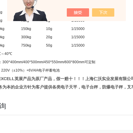
zui大称量
zui小感量
外部精度
kg
30kg
2g
1/15000
kg
75kg
5g
1/15000
0kg
150kg
10g
1/15000
0kg
300kg
20g
1/15000
0kg
750kg
50g
1/15000
℃
～40
℃
0*400mm/400*500mm/450*550mm/600*800mm可定制
220V（±10%）+6V/4A电子秤蓄电池
EXCELL英展产品为原厂产品，假一赔十！！！上海仁沃实业发展有限公司
务为本的企业方针为客户提供各类电子天平，电子台秤，防爆电子秤，叉
询