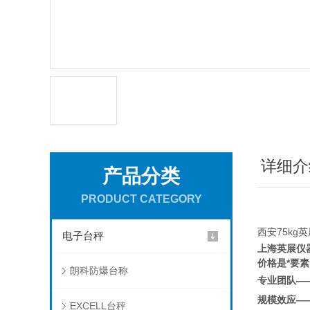
详细介
产品分类
PRODUCT CATEGORY
西安75kg英
电子台秤
上海
英展
仪
价格
是*要素
朗科防爆台称
专业团队
—
规模效应—
EXCELL台秤