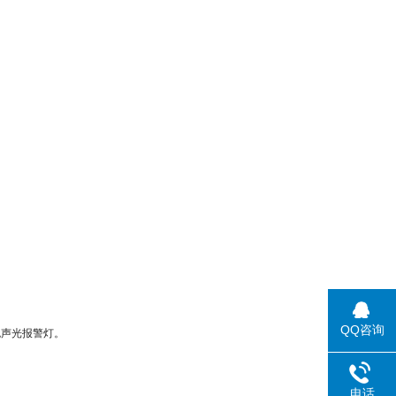
QQ咨询
色声光报警灯。
电话