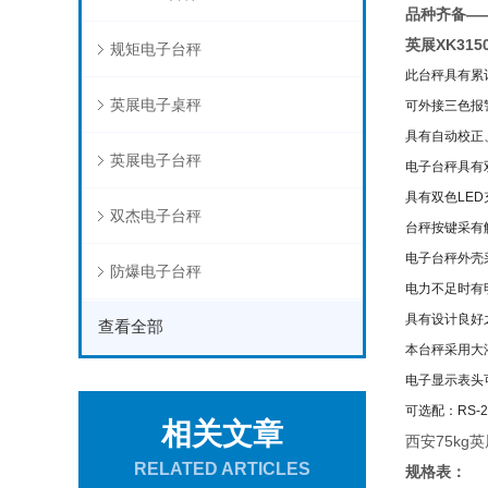
品种
齐备
—
英展XK315
规矩电子台秤
此台秤具有累
英展电子桌秤
可外接三色报
具有自动校正
英展电子台秤
电子台秤具有
具有双色LE
双杰电子台秤
台秤按键采有
电子台秤外壳
防爆电子台秤
电力不足时有
具有设计良好
查看全部
本台秤采用大
电子显示表头
可选配：RS
相关文章
西安75kg英
RELATED ARTICLES
规格表：