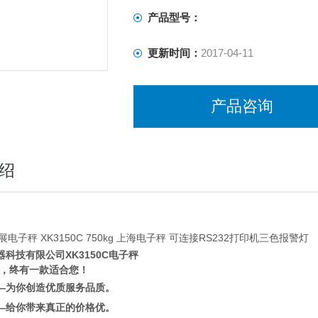
电子台秤外壳采用ABS塑钢材质，使用
产品型号：
更新时间：
2017-04-11
产品咨询
绍
展电子秤 XK3150C 750kg 上海电子秤 可连接RS232打印机三色报警灯
器科技有限公司XK3150C电子秤
，终
有一款适合
您
！
—为
你创造优质服务品质
。
—给
你带来
真正
的价格优
。