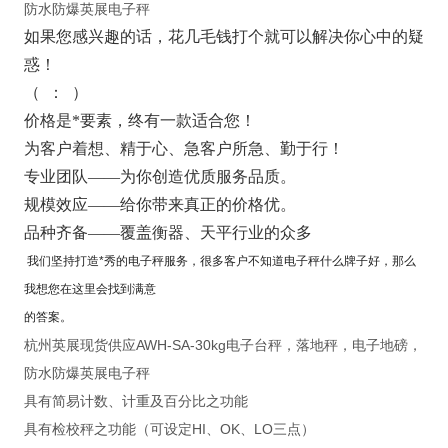
防水防爆英展电子秤
如果您感
兴趣的话，花几毛钱打个就可以解决你心中的疑
惑！
（
：
）
价格是*要素，终有一款适合您！
为客户着想、精于心、急客户所急、勤于行！
专业团队——为你创造优质服务品质。
规模效应——给你带来真正的价格优。
品种齐备——覆盖衡器、天平行业的众多
我们坚持打造*秀的电子秤服务，很多客户不知道电子秤什么牌子好，那么
我想您在这里会找到满意
的答案。
杭州英展现货供应AWH-SA-30kg电子台秤，落地秤，电子地磅，
防水防爆英展电子秤
具有简易计数、计重及百分比之功能
具有检校秤之功能（可设定HI、OK、LO三点）