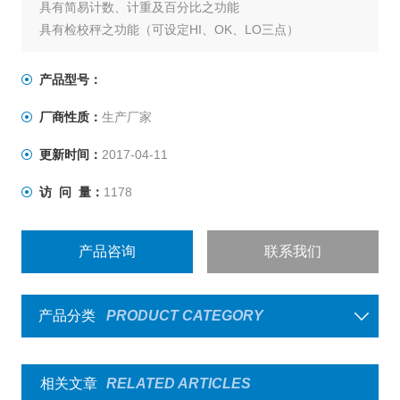
具有简易计数、计重及百分比之功能
具有检校秤之功能（可设定HI、OK、LO三点）
具有自动校正、自动零点追踪之功能
具有15段滤波稳定范围设定之功能
产品型号：
大液晶LCD显示清晰易读，具有LED背光功能
厂商性质：
生产厂家
具有设计良好之运送保护功能。
电力不足时一明确之低电压显示
更新时间：
2017-04-11
具有双色之LED充电指示，可清楚标示充电状况。
访 问 量：
1178
产品咨询
联系我们
产品分类
PRODUCT CATEGORY
相关文章
RELATED ARTICLES